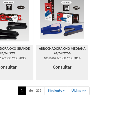
DORA OXO GRANDE
ABROCHADORA OXO MEDIANA
24/6 8229
24/6 8226A
6936079007838
6936079007814
6
10010209
Consultar
Consultar
1
de 235
Siguiente »
Última »»