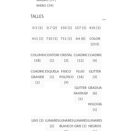
WABRO
(57)
WERO
(39)
TALLES
0.5
(1)
0.7
(2)
150
(1)
157
(1)
410
(1)
411
(1)
710
(1)
711
(1)
A4
(6)
COLOR
(253)
COLUMNA
CONTORNO
CRISTAL
CUADRICULADO
CUADRICULADO
(18)
(1)
(3)
(12)
(4)
CUADRICULADO
ESQUELA
FISICO
FLUO
GLITTER
GRANDE
(1)
POLITICO
(16)
(3)
(1)
(9)
GLITTER
GRADUACION
FANTASÍA
(6)
(1)
HOLOGRAMA
(1)
LISO
(3)
LUNARES
LUNARES
LUNARES
LUNARES
(2)
BLANCOS
GRIS
(1)
NEGROS