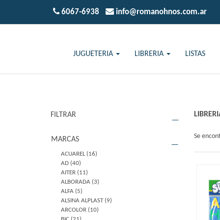
6067-6938
info@romanohnos.com.ar
JUGUETERIA
LIBRERIA
LISTAS
LIBRERI
FILTRAR
Se encon
MARCAS
ACUAREL
(16)
AD
(40)
AITER
(11)
ALBORADA
(3)
ALFA
(5)
ALSINA ALPLAST
(9)
ARCOLOR
(10)
BIC
(21)