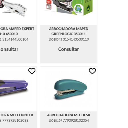
ORA MAPED EXPERT
ABROCHADORA MAPED
N10 450010
GREENLOGIC 353011
3154144500104
3154143530119
1
10010343
Consultar
Consultar
DORA MIT COUNTER
ABROCHADORA MIT DESK
7793928102033
7793928102354
8
10010129