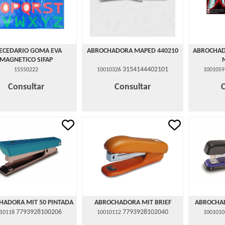
ECEDARIO GOMA EVA
ABROCHADORA MAPED 440210
ABROCHAD
MAGNETICO SIFAP
3154144402101
15550222
10010326
1001059
Consultar
Consultar
HADORA MIT 50 PINTADA
ABROCHADORA MIT BRIEF
ABROCHA
7793928100206
7793928102040
10118
10010112
1001010