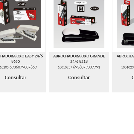
HADORA OXO EASY 24/6
ABROCHADORA OXO GRANDE
ABROCHA
8650
24/6 8218
6936079007869
6936079007791
10205
10010237
1001023
Consultar
Consultar