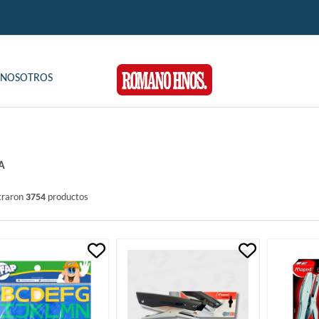
NOSOTROS
A
traron
3754
productos