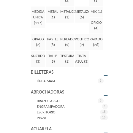
(2)
(1)
MEDIDA
METAL
METALICO
METALIZADO
MIX
(1)
UNICA
(1)
(1)
(6)
OFICIO
(117)
(4)
OPACO
PASTEL
PERLADO
POLITICO
RAYADO
(2)
(8)
(5)
(9)
(26)
SURTIDO
TALLE
TEXTURA
TINTA
(3)
(5)
(1)
AZUL
(3)
BILLETERAS
LÍNEA MAIA
3
ABROCHADORAS
BRAZO LARGO
3
ENGRAMPADORA
1
ESCRITORIO
18
PINZA
15
ACUARELA