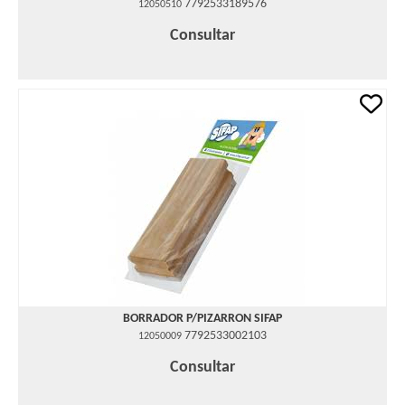
7792533189576
12050510
Consultar
BORRADOR P/PIZARRON SIFAP
7792533002103
12050009
Consultar