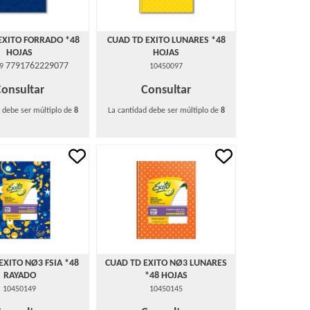
EXITO FORRADO *48
CUAD TD EXITO LUNARES *48
HOJAS
HOJAS
7791762229077
9
10450097
Consultar
Consultar
 debe ser múltiplo de
8
La cantidad debe ser múltiplo de
8
EXITO NØ3 FSIA *48
CUAD TD EXITO NØ3 LUNARES
RAYADO
*48 HOJAS
10450149
10450145