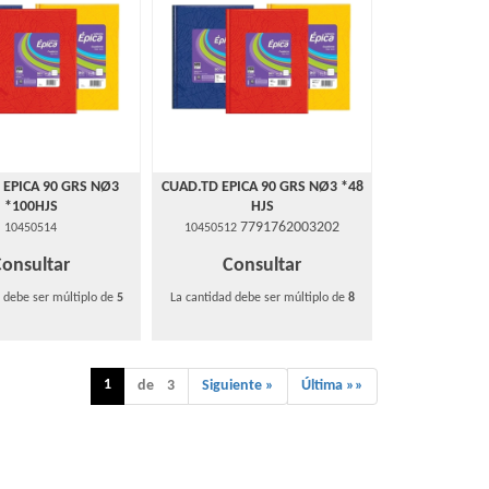
 EPICA 90 GRS NØ3
CUAD.TD EPICA 90 GRS NØ3 *48
*100HJS
HJS
7791762003202
10450514
10450512
Consultar
Consultar
 debe ser múltiplo de
5
La cantidad debe ser múltiplo de
8
1
de 3
Siguiente »
Última »»