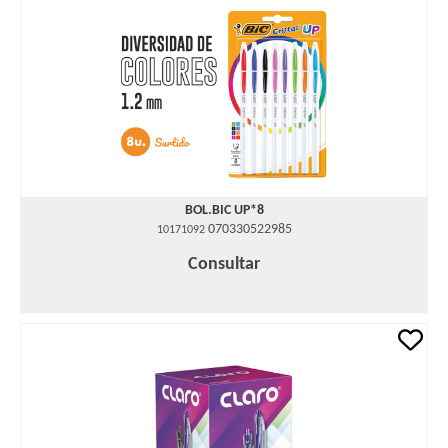
BOL.BIC UP*8
070330522985
10171092
Consultar