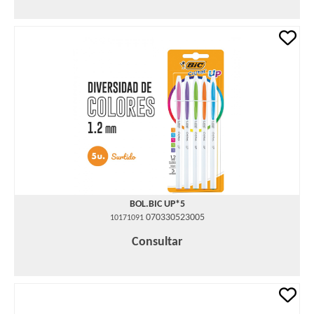
BOL.BIC UP*5
070330523005
10171091
Consultar