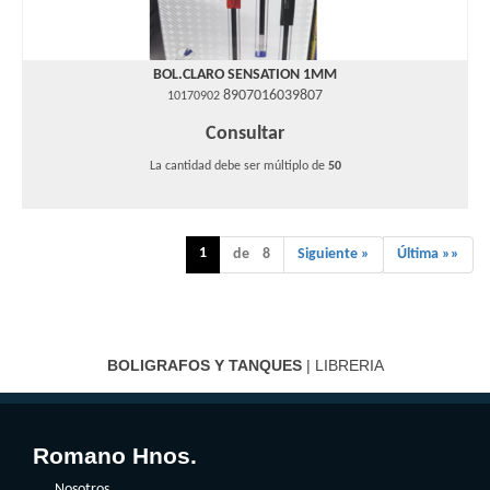
BOL.CLARO SENSATION 1MM
8907016039807
10170902
Consultar
La cantidad debe ser múltiplo de
50
1
de 8
Siguiente »
Última »»
BOLIGRAFOS Y TANQUES
| LIBRERIA
Romano Hnos.
Nosotros