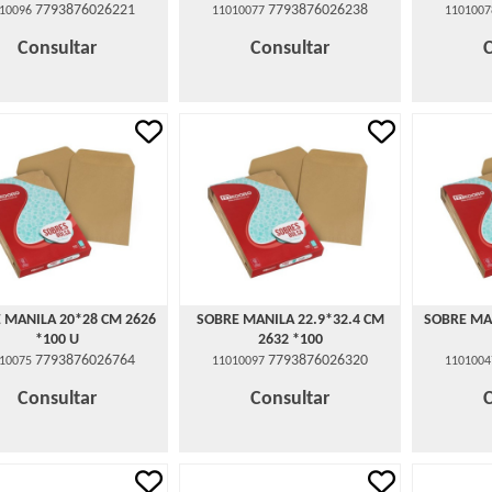
7793876026221
7793876026238
10096
11010077
1101007
Consultar
Consultar
 MANILA 20*28 CM 2626
SOBRE MANILA 22.9*32.4 CM
SOBRE MA
*100 U
2632 *100
7793876026764
7793876026320
10075
11010097
1101004
Consultar
Consultar