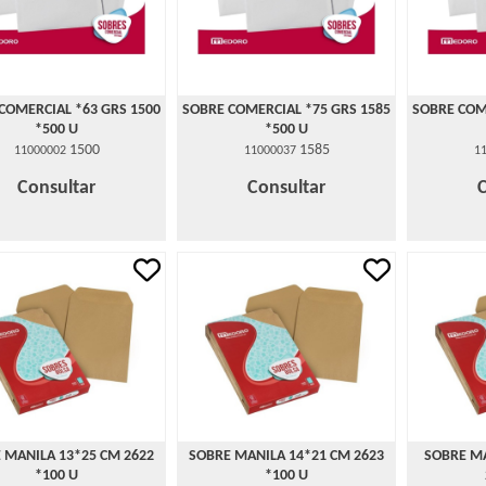
COMERCIAL *63 GRS 1500
SOBRE COMERCIAL *75 GRS 1585
SOBRE COM
*500 U
*500 U
1500
1585
11000002
11000037
1
Consultar
Consultar
 MANILA 13*25 CM 2622
SOBRE MANILA 14*21 CM 2623
SOBRE MA
*100 U
*100 U