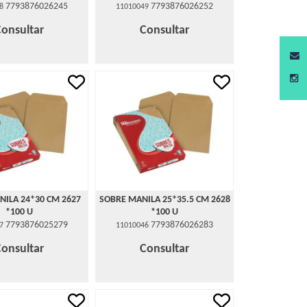
7793876026245
7793876026252
8
11010049
Consultar
Consultar
NILA 24*30 CM 2627
SOBRE MANILA 25*35.5 CM 2628
*100 U
*100 U
7793876025279
7793876026283
7
11010046
Consultar
Consultar