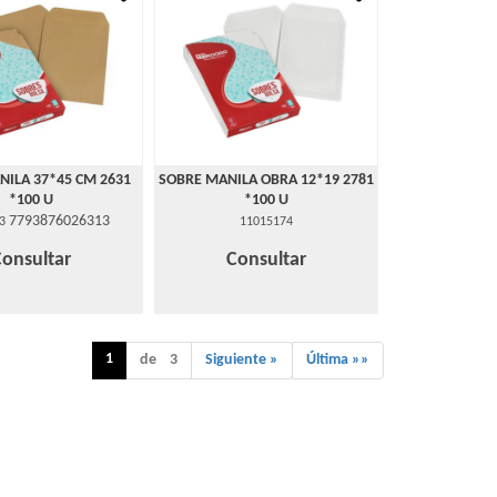
NILA 37*45 CM 2631
SOBRE MANILA OBRA 12*19 2781
*100 U
*100 U
7793876026313
3
11015174
Consultar
Consultar
1
de 3
Siguiente »
Última »»