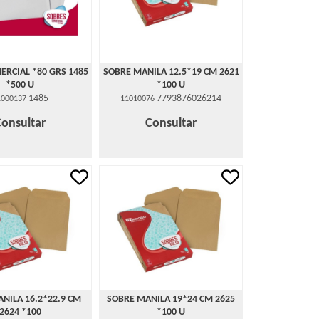
ERCIAL *80 GRS 1485
SOBRE MANILA 12.5*19 CM 2621
*500 U
*100 U
1485
7793876026214
1000137
11010076
Consultar
Consultar
NILA 16.2*22.9 CM
SOBRE MANILA 19*24 CM 2625
2624 *100
*100 U