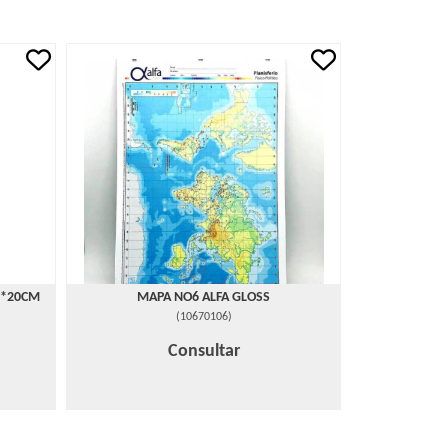
P*20CM
MAPA NO6 ALFA GLOSS
(
10670106
)
Consultar