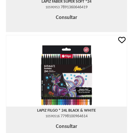
LAPIZ FABER SUPER SOFT *24
7891360646419
10590953
Consultar
LAPIZ FILGO * 24L BLACK & WHITE
7798100964614
10590516
Consultar