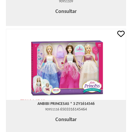
90951109
Consultar
ANBIBI PRINCESAS * 3 ZY1614546
6503316145464
90951116
Consultar