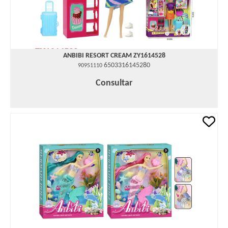
ANBIBI RESORT CREAM ZY1614528
6503316145280
90951110
Consultar