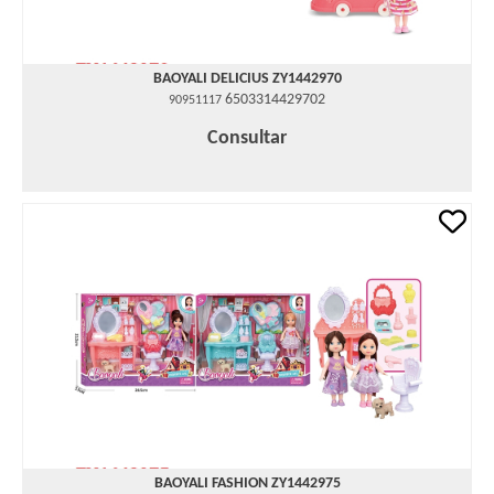
BAOYALI DELICIUS ZY1442970
6503314429702
90951117
Consultar
BAOYALI FASHION ZY1442975