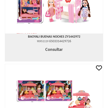
BAOYALI BUENAS NOCHES ZY1442972
6503314429726
90951119
Consultar