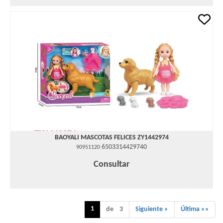
BAOYALI MASCOTAS FELICES ZY1442974
6503314429740
90951120
Consultar
1
de 3
Siguiente »
Última »»