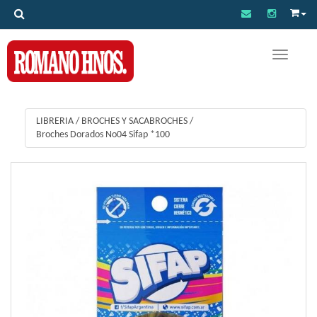
Toggle na
LIBRERIA
/
BROCHES Y SACABROCHES
/
Broches Dorados No04 Sifap *100