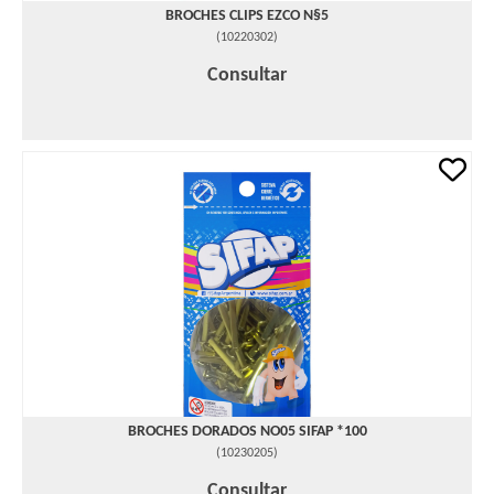
BROCHES CLIPS EZCO N§5
(
10220302
)
Consultar
BROCHES DORADOS NO05 SIFAP *100
(
10230205
)
Consultar