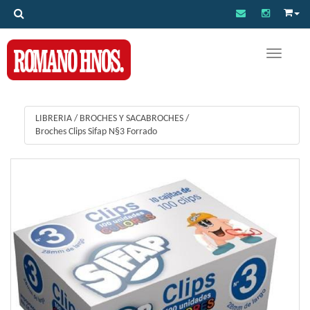
Toggle na
LIBRERIA
/
BROCHES Y SACABROCHES
/
Broches Clips Sifap N§3 Forrado