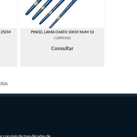
5 25CM
PINCEL LAMA CHATO 1001F NUM 10
(
12890100
)
Consultar
ERIA
ar con más de tres décadas de