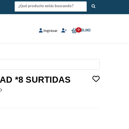
0
(
0,00
)
Ingresar
AD *8 SURTIDAS
D