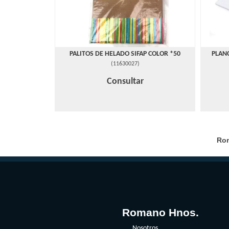
PALITOS DE HELADO SIFAP COLOR *50
PLAN
(
11630027
)
Consultar
Rom
Romano Hnos.
Nosotros