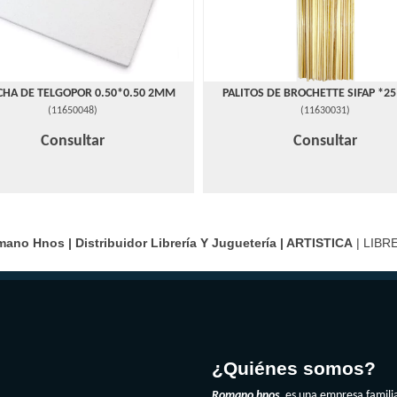
CHA DE TELGOPOR 0.50*0.50 2MM
PALITOS DE BROCHETTE SIFAP *2
(
11650048
)
(
11630031
)
Consultar
Consultar
ano Hnos | Distribuidor Librería Y Juguetería |
ARTISTICA
| LIBR
¿Quiénes somos?
Romano hnos
es una empresa famili