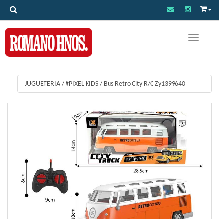
Toggle na
JUGUETERIA
/
#PIXEL KIDS
/
Bus Retro City R/C Zy1399640