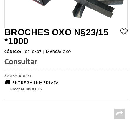
BROCHES OXO N§23/15
*1000
CÓDIGO:
10210807 |
MARCA
:
OXO
Consultar
6931691410271
ENTREGA INMEDIATA
Broches
:BROCHES