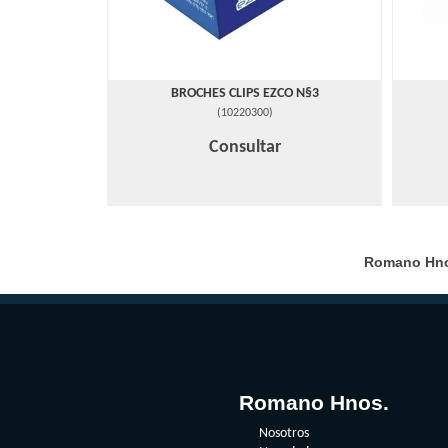
BROCHES CLIPS EZCO N§3
(
10220300
)
Consultar
Romano Hnos 
Romano Hnos.
Nosotros