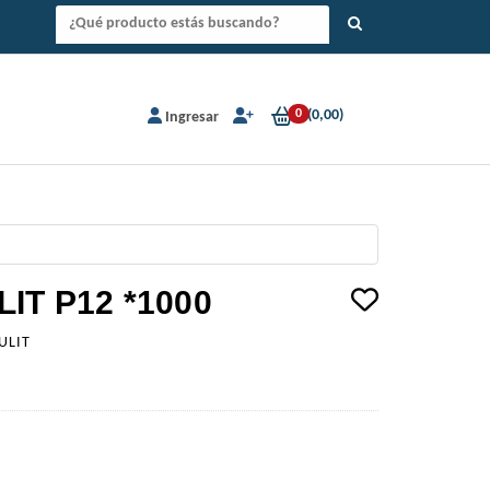
0
(
0,00
)
Ingresar
IT P12 *1000
ULIT