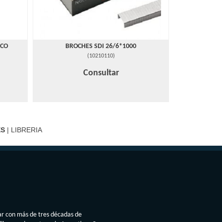
ICO
BROCHES SDI 26/6*1000
(
10210110
)
Consultar
ES
| LIBRERIA
ar con más de tres décadas de