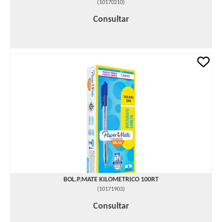
(
10170210
)
Consultar
BOL.P.MATE KILOMETRICO 100RT
(
10171903
)
Consultar