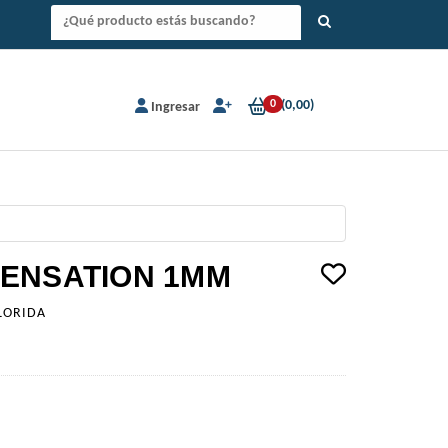
0
(
0,00
)
Ingresar
SENSATION 1MM
LORIDA