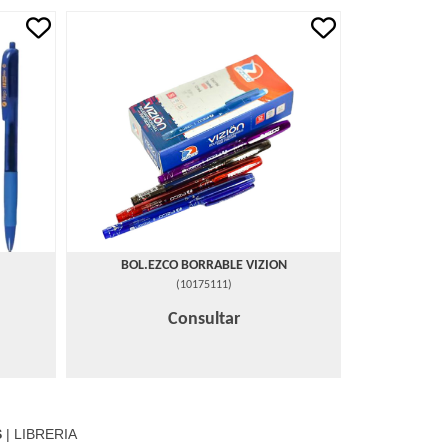
BOL.EZCO BORRABLE VIZION
(
10175111
)
Consultar
S
| LIBRERIA