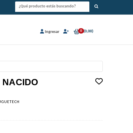
0
(
0,00
)
Ingresar
 NACIDO
UGUETECH