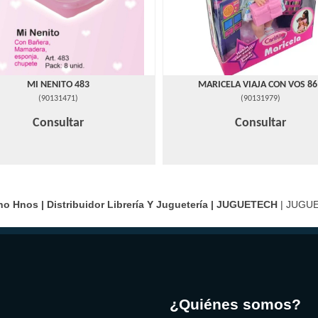
MI NENITO 483
MARICELA VIAJA CON VOS 86
(
90131471
)
(
90131979
)
Consultar
Consultar
 Hnos | Distribuidor Librería Y Juguetería |
JUGUETECH
| JUGU
¿Quiénes somos?