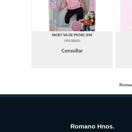
NICKY VA DE PICNIC 694
(
90136001
)
Consultar
Romano
Romano Hnos.