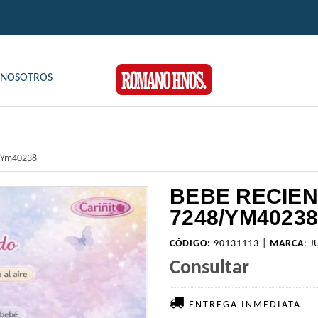
NOSOTROS
8/Ym40238
BEBE RECIEN
7248/YM40238
CÓDIGO:
90131113 |
MARCA
:
J
Consultar
ENTREGA INMEDIATA