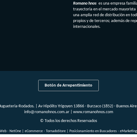
Romano hnos
es una empresa famili
trayectoria en el mercado mayorista 
una amplia red de distribución en to
propios y de terceros; además de re
internacionales.
Botón de Arrepentimiento
ugueteria-Rodados. | Av Hipólito Yrigoyen 13866 - Burzaco (1852) - Buenos Aires
info@romanohnos.com.ar
|
www.romanohnos.com
© Todos los derechos Reservados
 Web - NetOne
|
eCommerce - TornadoStore
|
Posicionamiento en Buscadores - eMarketin