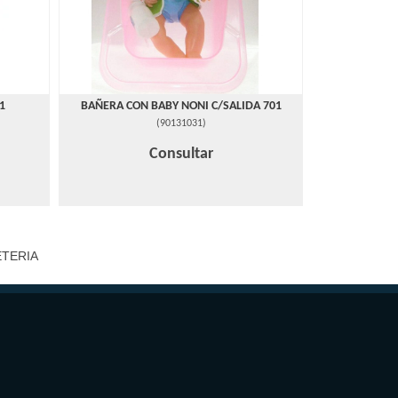
1
BAÑERA CON BABY NONI C/SALIDA 701
(
90131031
)
Consultar
ETERIA