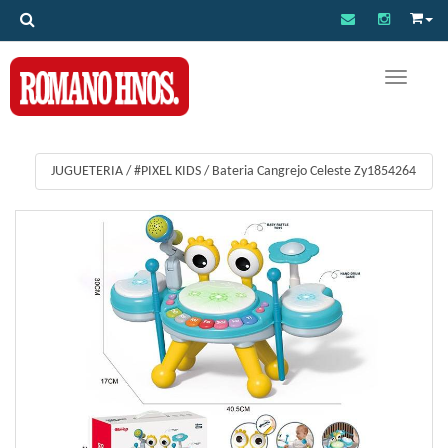
Toggle na
JUGUETERIA
/
#PIXEL KIDS
/
Bateria Cangrejo Celeste Zy1854264