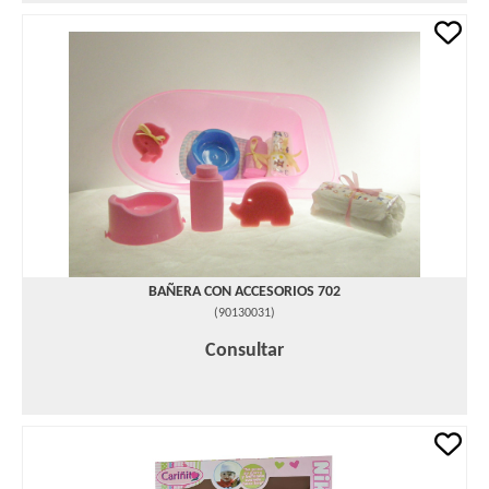
BAÑERA CON ACCESORIOS 702
(
90130031
)
Consultar