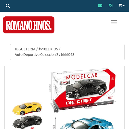
Toggle na
JUGUETERIA
/
#PIXEL KIDS
/
Auto Deportivo Coleccion Zy1666043