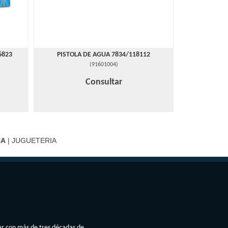
6823
PISTOLA DE AGUA 7834/118112
(
91601004
)
Consultar
NA
| JUGUETERIA
ar con más de tres décadas de