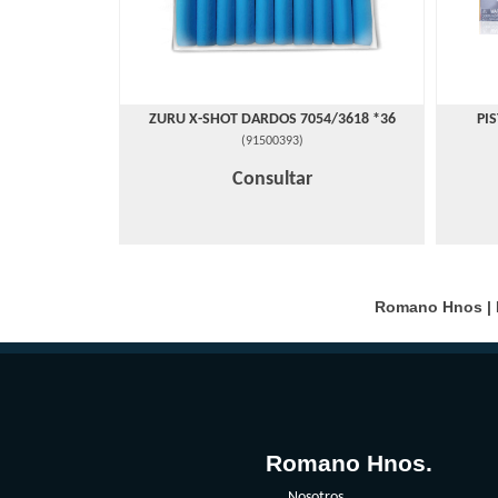
ZURU X-SHOT DARDOS 7054/3618 *36
PI
(
91500393
)
Consultar
Romano Hnos | D
Romano Hnos.
Nosotros