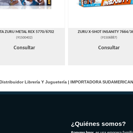
STA ZURU METAL REX 5770/6702
ZURU X-SHOT INSANITY 7664/3
(
91500402
)
(
91506887
)
Consultar
Consultar
istribuidor Librería Y Juguetería |
IMPORTADORA SUDAMERICA
¿Quiénes somos?
Romano hnos
es una empresa famili