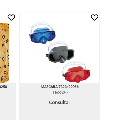
3250
MASCARA 7323/22056
(
91605854
)
Consultar