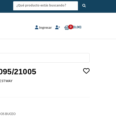
0
(
0,00
)
Ingresar
095/21005
ESTWAY
IOS BUCEO