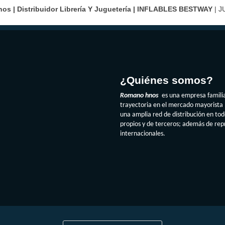
s | Distribuidor Librería Y Juguetería |
INFLABLES BESTWAY
| J
¿Quiénes somos?
Romano hnos
es una empresa famili
trayectoria en el mercado mayorista 
una amplia red de distribución en to
propios y de terceros; además de re
internacionales.