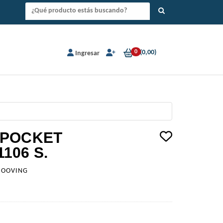
0
(
0,00
)
Ingresar
 POCKET
106 S.
OOVING