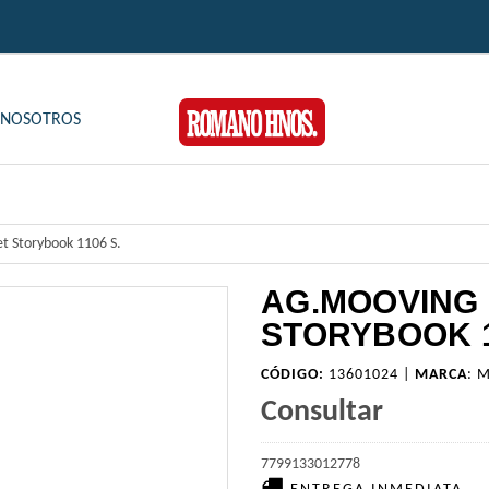
NOSOTROS
t Storybook 1106 S.
AG.MOOVING
STORYBOOK 1
CÓDIGO:
13601024 |
MARCA
:
M
Consultar
7799133012778