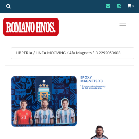
Toggle na
LIBRERIA
/
LINEA MOOVING
/
Afa Magnets * 3 2292050603